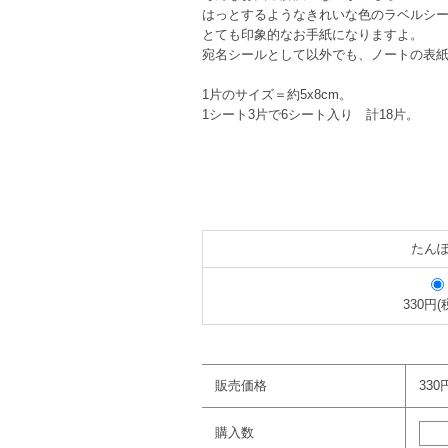
はっとするようなきれいな色のラベルシ
とても印象的なお手紙になりますよ。
宛名シールとして以外でも、ノートの表
1片のサイズ＝約5x8cm。
1シート3片で6シート入り 計18片。
たん
330円(
販売価格
330
購入数