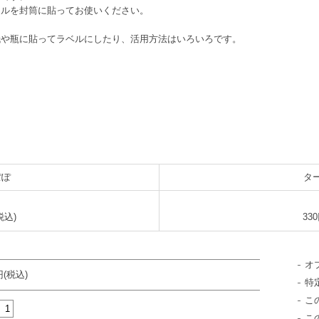
ールを封筒に貼ってお使いください。
紙や瓶に貼ってラベルにしたり、活用方法はいろいろです。
ぽぽ
タ
税込)
33
オ
円(税込)
特
こ
こ