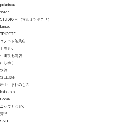
pokefasu
salvia
STUDIO M’（マルミツポテリ）
tamas
TRICOTE
コノハト茶葉店
トモタケ
中川政七商店
にじゆら
水縞
野田琺瑯
岩手生まれのもの
kata kata
Goma
ニシワキタダシ
芳野
SALE