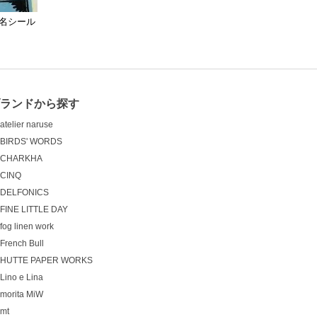
 宛名シール
ランドから探す
atelier naruse
BIRDS' WORDS
CHARKHA
CINQ
DELFONICS
FINE LITTLE DAY
fog linen work
French Bull
HUTTE PAPER WORKS
Lino e Lina
morita MiW
mt