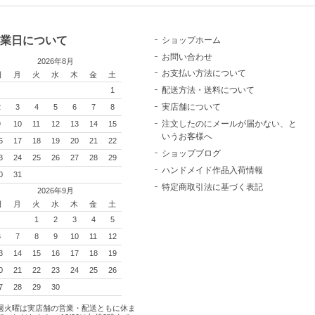
業日について
ショップホーム
お問い合わせ
2026年8月
お支払い方法について
日
月
火
水
木
金
土
配送方法・送料について
1
実店舗について
2
3
4
5
6
7
8
注文したのにメールが届かない、と
9
10
11
12
13
14
15
いうお客様へ
6
17
18
19
20
21
22
ショップブログ
3
24
25
26
27
28
29
ハンドメイド作品入荷情報
0
31
特定商取引法に基づく表記
2026年9月
日
月
火
水
木
金
土
1
2
3
4
5
6
7
8
9
10
11
12
3
14
15
16
17
18
19
0
21
22
23
24
25
26
7
28
29
30
週火曜は実店舗の営業・配送ともに休ま