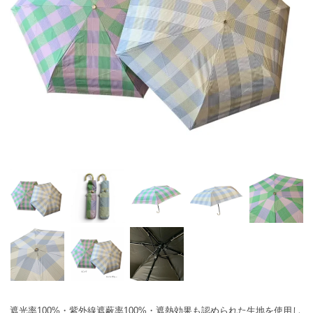
遮光率100%・紫外線遮蔽率100%・遮熱効果も認められた生地を使用し