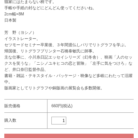
猫家にはたまらない柄です。
手帳や手紙の封などにどんどん使ってくださいね。
2cm幅×8M
日本製
芳 野（ヨシノ）
イラストレーター。
セツモードセミナー卒業後、３年間渡仏しパリでリトグラフを学ぶ。
帰国後、リトグラフプリンター石橋泰敏氏に師事。
主な仕事に、小川糸日記エッセイシリーズ（幻冬舎）、映画「人のセッ
クスを笑うな」「ニシノユキヒコの恋と冒険」「左手に気をつけろ」な
ど、井口奈巳監督作品、
書籍・雑誌・テキスタイル・パッケージ・映像など多岐にわたって活躍
中。
版画家としてリトグラフや銅版画の展覧会も多数開催。
販売価格
660円(税込)
購入数