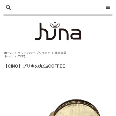
ホーム
>
キッチン/テーブルウエア
>
保存容器
ホーム
>
CINQ
【CINQ】ブリキの丸缶/COFFEE