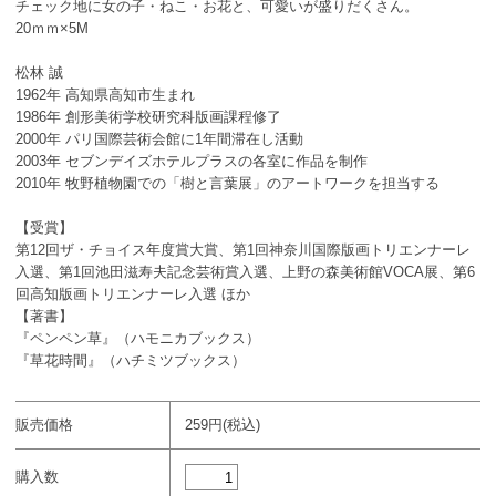
チェック地に女の子・ねこ・お花と、可愛いが盛りだくさん。
20ｍｍ×5M
松林 誠
1962年 高知県高知市生まれ
1986年 創形美術学校研究科版画課程修了
2000年 パリ国際芸術会館に1年間滞在し活動
2003年 セブンデイズホテルプラスの各室に作品を制作
2010年 牧野植物園での「樹と言葉展」のアートワークを担当する
【受賞】
第12回ザ・チョイス年度賞大賞、第1回神奈川国際版画トリエンナーレ
入選、第1回池田滋寿夫記念芸術賞入選、上野の森美術館VOCA展、第6
回高知版画トリエンナーレ入選 ほか
【著書】
『ペンペン草』（ハモニカブックス）
『草花時間』（ハチミツブックス）
販売価格
259円(税込)
購入数