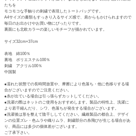
たちを
モコモコな手触りの刺繍で表現したトートバッグです。
A4サイズの書類もすっきり入るサイズ感で、肩からもかけられますので
毎日のお出かけやお買い物にぴったりです。
裏面にも北欧カラーの楽しいモチーフが描かれています。
サイズ32cm×37cm
表地 綿100％
裏地 ポリエステル100％
刺繍 アクリル100％
中国製
●濡れた状態での長時間放置や、摩擦により色落ち・他に色移りする場
合がございますのでご注意ください。
●糸が出ている場合は引っ張らずカットしてください。
●洗濯の際はネットのご使用をおすすめします。製品の特性上、洗濯に
より若干縮んだり、シワ、色落ちが発生する場合がございます。
●洗濯後は形を整えて陰干ししてください。繊維製品の都合上、デザイ
ンの位置ズレ・色ムラや織りムラ、刺繍部分の糸飛びが生じる場合があ
り、商品には多少の個体差がございます。
ご了承下さい。