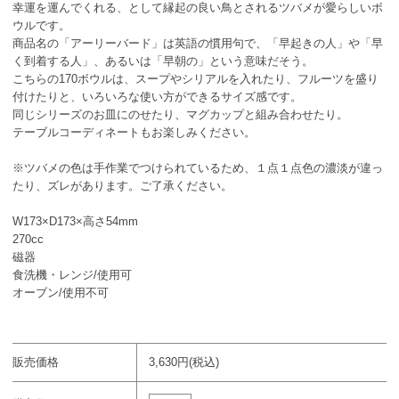
幸運を運んでくれる、として縁起の良い鳥とされるツバメが愛らしいボ
ウルです。
商品名の「アーリーバード」は英語の慣用句で、「早起きの人」や「早
く到着する人」、あるいは「早朝の」という意味だそう。
こちらの170ボウルは、スープやシリアルを入れたり、フルーツを盛り
付けたりと、いろいろな使い方ができるサイズ感です。
同じシリーズのお皿にのせたり、マグカップと組み合わせたり。
テーブルコーディネートもお楽しみください。
※ツバメの色は手作業でつけられているため、１点１点色の濃淡が違っ
たり、ズレがあります。ご了承ください。
W173×D173×高さ54mm
270cc
磁器
食洗機・レンジ/使用可
オーブン/使用不可
販売価格
3,630円(税込)