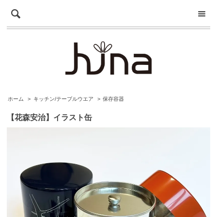
ホーム
>
キッチン/テーブルウエア
>
保存容器
【花森安治】イラスト缶