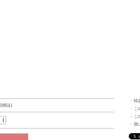
特
円(税込)
こ
こ
買