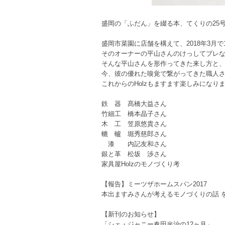
盛岡の「ふだん」を綴る本、てくりの25
盛岡市菜園に店舗を構えて、2018年3月で
そのオーナーの平山さんのけっしてブレ
そんな平山さんを形作ってきた来し方と
今、彼の優れた嗅覚で繋がってきた職人さ
これからのHolzもますます楽しみになり
鉄 器 髙橋大益さん
竹細工 橋本晶子さん
木 工 笠原悠貴さん
轆 轤 堀秀慈郎さん
漆 内記友和さん
銀と革 松坂 渉さん
家具屋Holzのモノづくり考
【報告】ミーツザホームスパン2017
本出ますみさんが考えるモノづくりの話 
【新刊のお知らせ】
「シェ・ジャニー春田光治の12ヶ月」