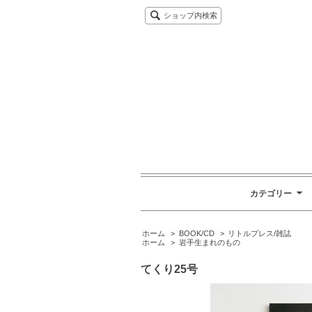
ショップ内検索
カテゴリー
ホーム
>
BOOK/CD
>
リトルプレス/雑誌
ホーム
>
岩手生まれのもの
てくり25号