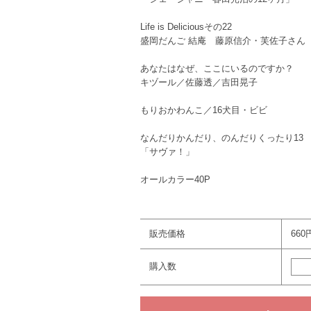
Life is Deliciousその22
盛岡だんご 結庵 藤原信介・芙佐子さん
あなたはなぜ、ここにいるのですか？
キヅール／佐藤透／吉田晃子
もりおかわんこ／16犬目・ビビ
なんだりかんだり、のんだりくったり13
「サヴァ！」
オールカラー40P
販売価格
660
購入数