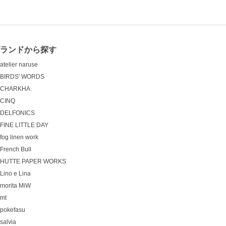
ランドから探す
atelier naruse
BIRDS' WORDS
CHARKHA
CINQ
DELFONICS
FINE LITTLE DAY
fog linen work
French Bull
HUTTE PAPER WORKS
Lino e Lina
morita MiW
mt
pokefasu
salvia