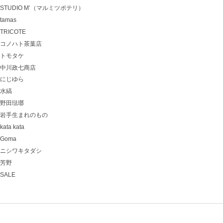
STUDIO M’（マルミツポテリ）
tamas
TRICOTE
コノハト茶葉店
トモタケ
中川政七商店
にじゆら
水縞
野田琺瑯
岩手生まれのもの
kata kata
Goma
ニシワキタダシ
芳野
SALE