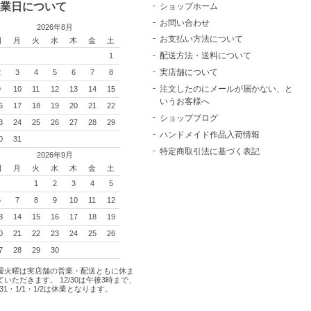
業日について
ショップホーム
お問い合わせ
2026年8月
お支払い方法について
日
月
火
水
木
金
土
配送方法・送料について
1
実店舗について
2
3
4
5
6
7
8
注文したのにメールが届かない、と
9
10
11
12
13
14
15
いうお客様へ
6
17
18
19
20
21
22
ショップブログ
3
24
25
26
27
28
29
ハンドメイド作品入荷情報
0
31
特定商取引法に基づく表記
2026年9月
日
月
火
水
木
金
土
1
2
3
4
5
6
7
8
9
10
11
12
3
14
15
16
17
18
19
0
21
22
23
24
25
26
7
28
29
30
週火曜は実店舗の営業・配送ともに休ま
ていただきます。 12/30は午後3時まで、
2/31・1/1・1/2は休業となります。