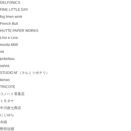
DELFONICS
FINE LITTLE DAY
fog linen work
French Bull
HUTTE PAPER WORKS
Lino e Lina
morita MiW
mt
pokefasu
salvia
STUDIO M’（マルミツポテリ）
tamas
TRICOTE
コノハト茶葉店
トモタケ
中川政七商店
にじゆら
水縞
野田琺瑯