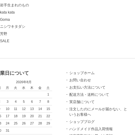
岩手生まれのもの
kata kata
Goma
ニシワキタダシ
芳野
SALE
業日について
ショップホーム
お問い合わせ
2026年8月
お支払い方法について
日
月
火
水
木
金
土
配送方法・送料について
1
実店舗について
2
3
4
5
6
7
8
注文したのにメールが届かない、と
9
10
11
12
13
14
15
いうお客様へ
6
17
18
19
20
21
22
ショップブログ
3
24
25
26
27
28
29
ハンドメイド作品入荷情報
0
31