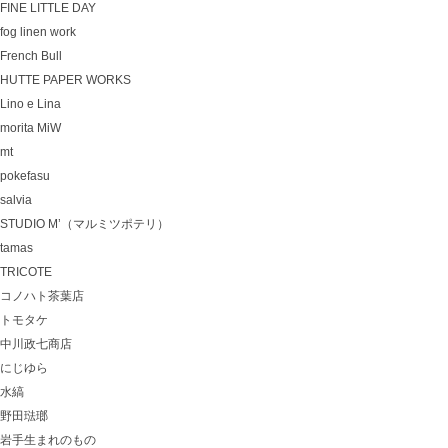
FINE LITTLE DAY
fog linen work
French Bull
HUTTE PAPER WORKS
Lino e Lina
morita MiW
mt
pokefasu
salvia
STUDIO M’（マルミツポテリ）
tamas
TRICOTE
コノハト茶葉店
トモタケ
中川政七商店
にじゆら
水縞
野田琺瑯
岩手生まれのもの