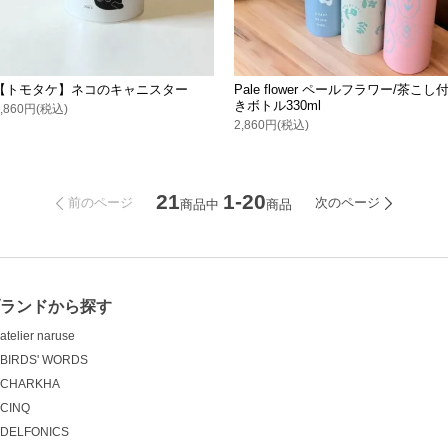
【トモタケ】ネコのキャニスター
Pale flower ペールフラワー/茶こし
きボトル330ml
2,860円(税込)
2,860円(税込)
21
1-20
前のページ
次のページ
商品中
商品
ランドから探す
atelier naruse
BIRDS' WORDS
CHARKHA
CINQ
DELFONICS