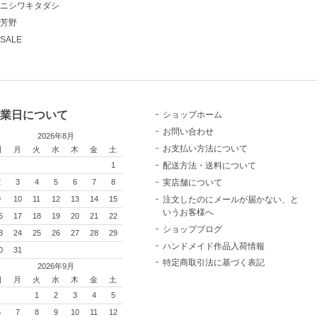
ニシワキタダシ
芳野
SALE
業日について
ショップホーム
お問い合わせ
2026年8月
お支払い方法について
日
月
火
水
木
金
土
配送方法・送料について
1
実店舗について
2
3
4
5
6
7
8
注文したのにメールが届かない、と
9
10
11
12
13
14
15
いうお客様へ
6
17
18
19
20
21
22
ショップブログ
3
24
25
26
27
28
29
ハンドメイド作品入荷情報
0
31
特定商取引法に基づく表記
2026年9月
日
月
火
水
木
金
土
1
2
3
4
5
6
7
8
9
10
11
12