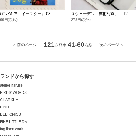
スロバキア「イースター」’08
スウェーデン「芸術写真」 ’12
199円(税込)
273円(税込)
121
41-60
前のページ
次のページ
商品中
商品
ランドから探す
atelier naruse
BIRDS' WORDS
CHARKHA
CINQ
DELFONICS
FINE LITTLE DAY
fog linen work