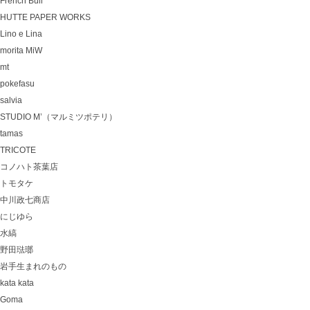
French Bull
HUTTE PAPER WORKS
Lino e Lina
morita MiW
mt
pokefasu
salvia
STUDIO M’（マルミツポテリ）
tamas
TRICOTE
コノハト茶葉店
トモタケ
中川政七商店
にじゆら
水縞
野田琺瑯
岩手生まれのもの
kata kata
Goma