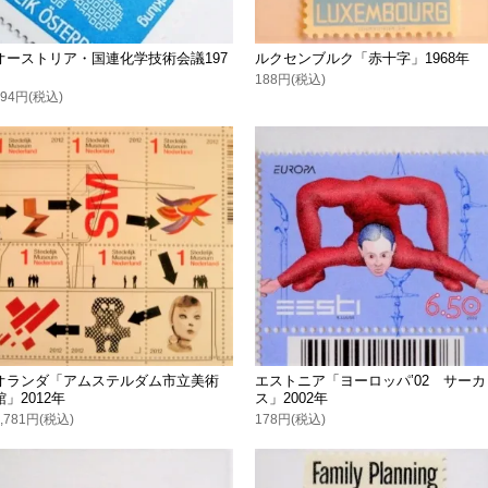
オーストリア・国連化学技術会議197
ルクセンブルク「赤十字」1968年
9
188円(税込)
294円(税込)
オランダ「アムステルダム市立美術
エストニア「ヨーロッパ’02 サーカ
館」2012年
ス」2002年
1,781円(税込)
178円(税込)