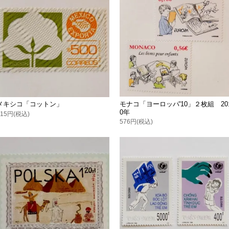
モナコ「ヨーロッパ'10」２枚組 20
メキシコ「コットン」
0年
315円(税込)
576円(税込)