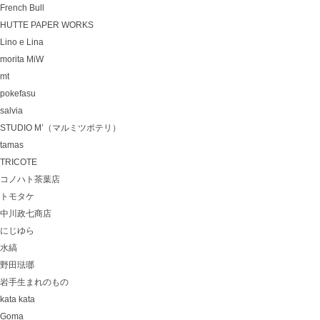
French Bull
HUTTE PAPER WORKS
Lino e Lina
morita MiW
mt
pokefasu
salvia
STUDIO M’（マルミツポテリ）
tamas
TRICOTE
コノハト茶葉店
トモタケ
中川政七商店
にじゆら
水縞
野田琺瑯
岩手生まれのもの
kata kata
Goma