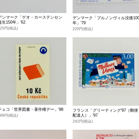
デンマーク「ゲオ・カーステンセン
デンマーク「ブルノンヴィル没後10
誕生150年」'62
年」'79
125円(税込)
220円(税込)
チェコ「世界図書・著作権デー」'98
フランス「グリーティング'97（郵便
配達人）」'97
199円(税込)
242円(税込)