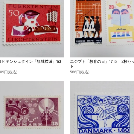
リヒテンシュタイン「飢餓撲滅」'63
エジプト「教育の日」’７５ 2枚セ
ト
209円(税込)
586円(税込)