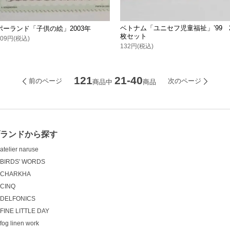
ベトナム「ユニセフ児童福祉」’99 
ポーランド「子供の絵」2003年
枚セット
209円(税込)
132円(税込)
121
21-40
前のページ
次のページ
商品中
商品
ランドから探す
atelier naruse
BIRDS' WORDS
CHARKHA
CINQ
DELFONICS
FINE LITTLE DAY
fog linen work